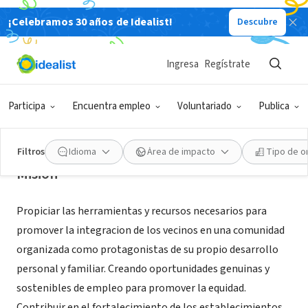
¡Celebramos 30 años de Idealist!
Descubre
ORGANIZACIÓN SIN FIN DE LUCRO
Ingresa
Regístrate
Inclusión Solidaria Argentina
Participa
Encuentra empleo
Voluntariado
Publica
Villa Sarmiento, Provincia de Buenos
|
www.inclusionsolidaria.org
Aires, Argentina
Filtros
Idioma
Área de impacto
Tipo de o
Misión
Propiciar las herramientas y recursos necesarios para
promover la integracion de los vecinos en una comunidad
organizada como protagonistas de su propio desarrollo
personal y familiar. Creando oportunidades genuinas y
sostenibles de empleo para promover la equidad.
Contribuir en el fortalecimiento de los establecimientos