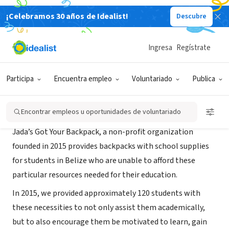
¡Celebramos 30 años de Idealist!
Descubre
ORGANIZACIÓN SIN FIN DE LUCRO
Jada's got your backpack
Ingresa
Regístrate
long beach, CA
|
www.jadasgotyourbackpack.org
Participa
Encuentra empleo
Voluntariado
Publica
Acerca de
Encontrar empleos u oportunidades de voluntariado
Jada’s Got Your Backpack, a non-profit organization
founded in 2015 provides backpacks with school supplies
for students in Belize who are unable to afford these
particular resources needed for their education.
In 2015, we provided approximately 120 students with
these necessities to not only assist them academically,
but to also encourage them be motivated to learn, gain