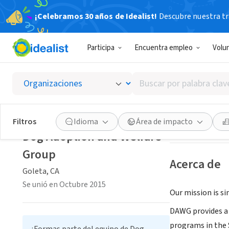
¡Celebramos 30 años de Idealist!
Descubre nuestra tra
ORGANIZACIÓ
Participa
Encuentra empleo
Volu
Dog Ad
Buscar
Goleta, CA
|
sbda
por
palabra
clave
Guardar
Filtros
Idioma
Área de impacto
o
Dog Adoption and Welfare
interés
Group
Acerca de
Goleta, CA
Se unió en Octubre 2015
Our mission is si
DAWG provides a
programs in the