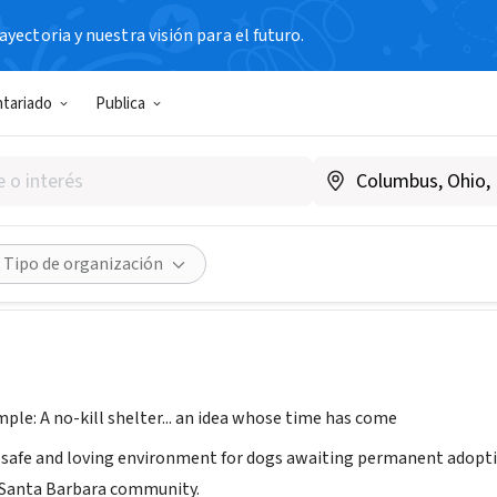
yectoria y nuestra visión para el futuro.
N SIN FIN DE LUCRO
ntariado
Publica
option and Welfare Group
wg.org
Compartir
Tipo de organización
mple: A no-kill shelter... an idea whose time has come
 safe and loving environment for dogs awaiting permanent adopt
 Santa Barbara community.