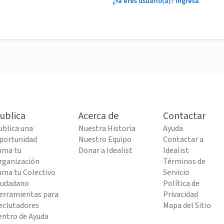
¿Ya eres usuario(a)? Ingresa
ublica
Acerca de
Contactar
ublica una
Nuestra Historia
Ayuda
portunidad
Nuestro Equipo
Contactar a
uma tu
Donar a Idealist
Idealist
rganización
Términos de
uma tu Colectivo
Servicio
iudadano
Política de
erramientas para
Privacidad
eclutadores
Mapa del Sitio
entro de Ayuda