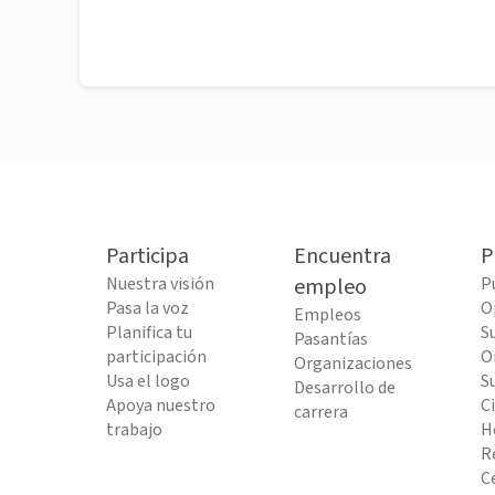
Participa
Encuentra
P
Nuestra visión
empleo
P
Pasa la voz
O
Empleos
Planifica tu
S
Pasantías
participación
O
Organizaciones
Usa el logo
S
Desarrollo de
Apoya nuestro
C
carrera
trabajo
H
R
C