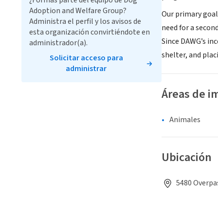
¿Formas parte del equipo de Dog
Adoption and Welfare Group?
Our primary goal
Administra el perfil y los avisos de
need for a second
esta organización convirtiéndote en
Since DAWG’s ince
administrador(a).
shelter, and pla
Solicitar acceso para
administrar
Áreas de i
Animales
Ubicación
5480 Overpas