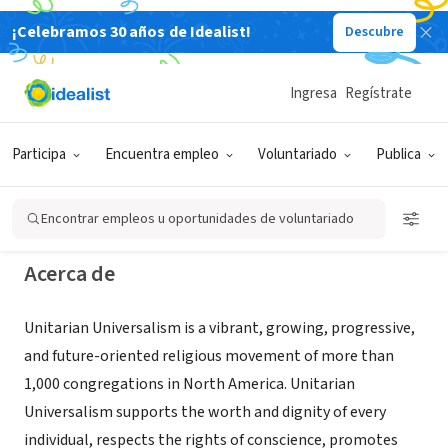
¡Celebramos 30 años de Idealist!
Descubre
ORGANIZACIÓN SIN FIN DE LUCRO
Unitarian Universalist Church of
Ingresa
Regístrate
Sarasota
Participa
Encuentra empleo
Voluntariado
Publica
Sarasota, FL
|
www.uusarasota.org
Encontrar empleos u oportunidades de voluntariado
Acerca de
Unitarian Universalism is a vibrant, growing, progressive,
and future-oriented religious movement of more than
1,000 congregations in North America. Unitarian
Universalism supports the worth and dignity of every
individual, respects the rights of conscience, promotes