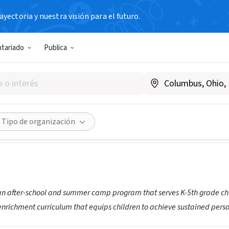
yectoria y nuestra visión para el futuro.
N SIN FIN DE LUCRO
ntariado
Publica
dy Hall
thestudyhall.org
Compartir
Tipo de organización
 an after-school and summer camp program that serves K-5th grade ch
nrichment curriculum that equips children to achieve sustained per