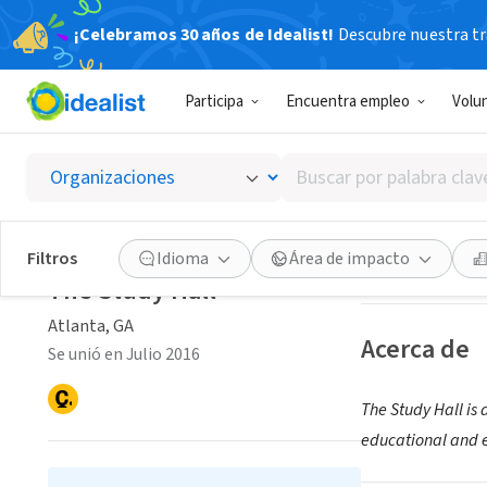
¡Celebramos 30 años de Idealist!
Descubre nuestra tra
ORGANIZACIÓ
Participa
Encuentra empleo
Volu
The Stu
Buscar
Atlanta, GA
|
www.
por
palabra
clave
Guardar
Filtros
Idioma
Área de impacto
o
The Study Hall
interés
Atlanta, GA
Acerca de
Se unió en Julio 2016
The Study Hall is
educational and e