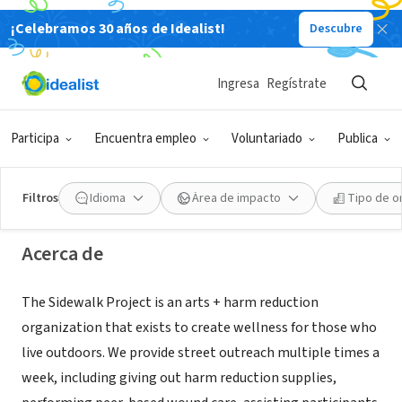
¡Celebramos 30 años de Idealist!
Descubre
ORGANIZACIÓN SIN FIN DE LUCRO
Ingresa
Regístrate
The Sidewalk Project
Participa
Encuentra empleo
Voluntariado
Publica
Los Angeles, CA
|
www.thesidewalkproject.org
Filtros
Idioma
Área de impacto
Tipo de o
Acerca de
The Sidewalk Project is an arts + harm reduction
organization that exists to create wellness for those who
live outdoors. We provide street outreach multiple times a
week, including giving out harm reduction supplies,