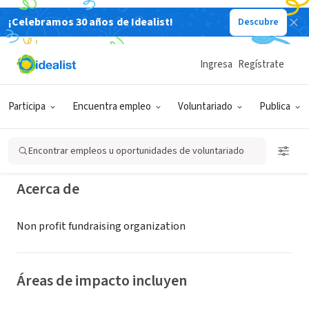
¡Celebramos 30 años de Idealist!
Descubre
ORGANIZACIÓN SIN FIN DE LUCRO
American Friends of Tel Aviv
Ingresa
Regístrate
University
Participa
Encuentra empleo
Voluntariado
Publica
New York, NY
|
www.aftau.org
Encontrar empleos u oportunidades de voluntariado
Acerca de
Non profit fundraising organization
Áreas de impacto incluyen