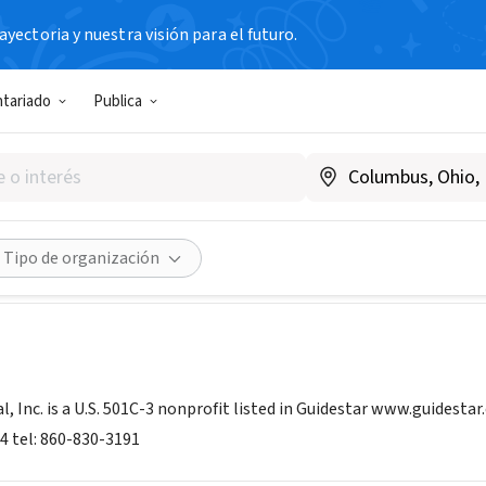
yectoria y nuestra visión para el futuro.
N SIN FIN DE LUCRO
ntariado
Publica
ernational, Inc.
ionalinc.com
Compartir
Tipo de organización
, Inc. is a U.S. 501C-3 nonprofit listed in Guidestar www.guidestar.
4 tel: 860-830-3191