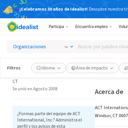
¡Celebramos 30 años de Idealist!
Descubre nuestra tra
ORGANIZACIÓ
Participa
Encuentra empleo
Volu
ACT Int
Buscar
CT
|
act-internat
por
palabra
clave
Guardar
Filtros
Idioma
Área de impacto
ACT International, Inc.
o
interés
CT
Se unió en Agosto 2008
Acerca de
ACT International
¿Formas parte del equipo de ACT
Windsor, CT 0607
International, Inc.? Administra el
perfil y los avisos de esta