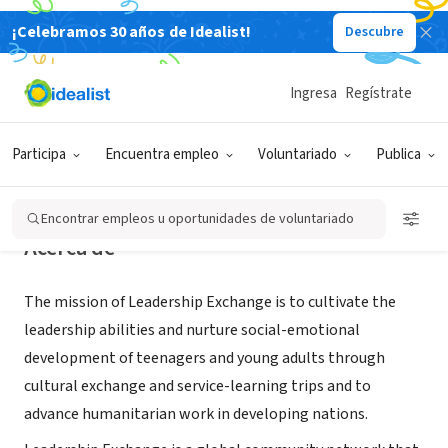
¡Celebramos 30 años de Idealist!
Descubre
ORGANIZACIÓN SIN FIN DE LUCRO
Leadership Exchange
Ingresa
Regístrate
Greenwich, CT
|
www.LEcommunity.org
Participa
Encuentra empleo
Voluntariado
Publica
Encontrar empleos u oportunidades de voluntariado
Acerca de
The mission of Leadership Exchange is to cultivate the
leadership abilities and nurture social-emotional
development of teenagers and young adults through
cultural exchange and service-learning trips and to
advance humanitarian work in developing nations.