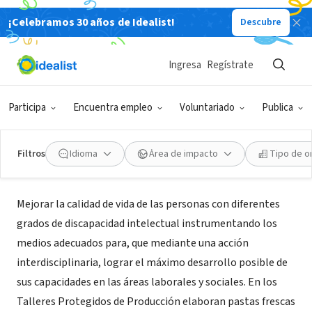
¡Celebramos 30 años de Idealist!
Descubre
ORGANIZACIÓN SIN FIN DE LUCRO
Ingresa
Regístrate
Asociación Civil Peldaños
Participa
Encuentra empleo
Voluntariado
Publica
Vicente López, B, Argentina
|
asociacionpeldanios.org.ar
Filtros
Idioma
Área de impacto
Tipo de o
Acerca de
Mejorar la calidad de vida de las personas con diferentes
grados de discapacidad intelectual instrumentando los
medios adecuados para, que mediante una acción
interdisciplinaria, lograr el máximo desarrollo posible de
sus capacidades en las áreas laborales y sociales. En los
Talleres Protegidos de Producción elaboran pastas frescas