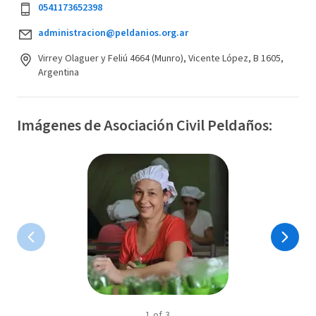
0541173652398
administracion@peldanios.org.ar
Virrey Olaguer y Feliú 4664 (Munro), Vicente López, B 1605,
Argentina
Imágenes de Asociación Civil Peldaños:
1
of
3