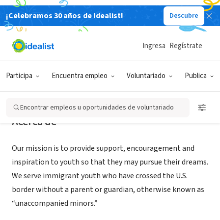
¡Celebramos 30 años de Idealist!
Descubre
ORGANIZACIÓN SIN FIN DE LUCRO
The Boaz Organization for Youth
Ingresa
Regístrate
New York, NY
|
www.theboaz.org
Participa
Encuentra empleo
Voluntariado
Publica
Encontrar empleos u oportunidades de voluntariado
Acerca de
Our mission is to provide support, encouragement and
inspiration to youth so that they may pursue their dreams.
We serve immigrant youth who have crossed the U.S.
border without a parent or guardian, otherwise known as
“unaccompanied minors.”