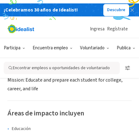
¡Celebramos 30 años de Idealist!
Descubre
ORGANIZACIÓN SIN FIN DE LUCRO
Pinellas County Public Schools
Ingresa
Regístrate
Largo, FL
|
pcsb.schoolwires.net/pcsb
Participa
Encuentra empleo
Voluntariado
Publica
Acerca de
Encontrar empleos u oportunidades de voluntariado
Mission: Educate and prepare each student for college,
career, and life
Áreas de impacto incluyen
Educación