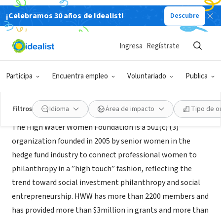
¡Celebramos 30 años de Idealist!
Descubre
ORGANIZACIÓN SIN FIN DE LUCRO
High Water Women Foundation
Ingresa
Regístrate
New York, NY
|
www.highwaterwomen.org
Participa
Encuentra empleo
Voluntariado
Publica
Acerca de
Filtros
Idioma
Área de impacto
Tipo de o
The High Water Women Foundation is a 501(c) (3)
organization founded in 2005 by senior women in the
hedge fund industry to connect professional women to
philanthropy in a ”high touch” fashion, reflecting the
trend toward social investment philanthropy and social
entrepreneurship. HWW has more than 2200 members and
has provided more than $3million in grants and more than