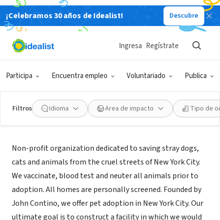
¡Celebramos 30 años de Idealist!
Descubre
ORGANIZACIÓN SIN FIN DE LUCRO
Mighty Mutts
Ingresa
Regístrate
Brooklyn, NY
|
members.tripod.com/~MightyMutts
Participa
Encuentra empleo
Voluntariado
Publica
Filtros
Idioma
Área de impacto
Tipo de o
Acerca de
Non-profit organization dedicated to saving stray dogs,
cats and animals from the cruel streets of New York City.
We vaccinate, blood test and neuter all animals prior to
adoption. All homes are personally screened. Founded by
John Contino, we offer pet adoption in New York City. Our
ultimate goal is to construct a facility in which we would