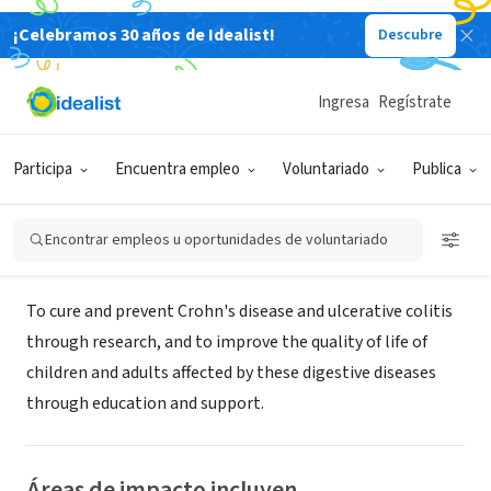
¡Celebramos 30 años de Idealist!
Descubre
ORGANIZACIÓN SIN FIN DE LUCRO
Crohn's & Colitis Foundation,
Ingresa
Regístrate
Tennessee Chapter
Participa
Encuentra empleo
Voluntariado
Publica
Nashville, TN
|
www.ccfa.org/chapters/tennessee/
Encontrar empleos u oportunidades de voluntariado
Acerca de
To cure and prevent Crohn's disease and ulcerative colitis
through research, and to improve the quality of life of
children and adults affected by these digestive diseases
through education and support.
Áreas de impacto incluyen