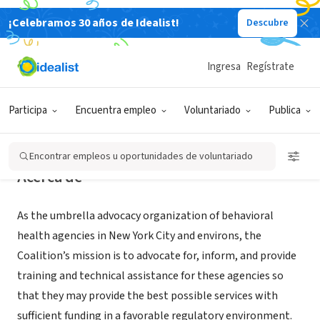
¡Celebramos 30 años de Idealist!
Descubre
ORGANIZACIÓN SIN FIN DE LUCRO
The Coalition for Behavioral Health
Ingresa
Regístrate
New York, NY
|
www.coalitionny.org
Participa
Encuentra empleo
Voluntariado
Publica
Encontrar empleos u oportunidades de voluntariado
Acerca de
As the umbrella advocacy organization of behavioral
health agencies in New York City and environs, the
Coalition’s mission is to advocate for, inform, and provide
training and technical assistance for these agencies so
that they may provide the best possible services with
sufficient funding in a favorable regulatory environment.