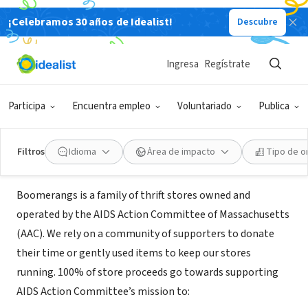
¡Celebramos 30 años de Idealist!
Descubre
ORGANIZACIÓN SIN FIN DE LUCRO
Boomerangs/ AIDS Action
Ingresa
Regístrate
Committee of Massachusetts
Participa
Encuentra empleo
Voluntariado
Publica
Boston, MA
|
ShopBoomerangs.org
Filtros
Idioma
Área de impacto
Tipo de o
Acerca de
Boomerangs is a family of thrift stores owned and
operated by the AIDS Action Committee of Massachusetts
(AAC). We rely on a community of supporters to donate
their time or gently used items to keep our stores
running. 100% of store proceeds go towards supporting
AIDS Action Committee’s mission to: