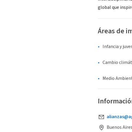
global que inspi
Áreas de i
Infancia y juv
Cambio climát
Medio Ambient
Informació
alianzas@a
Buenos Aires