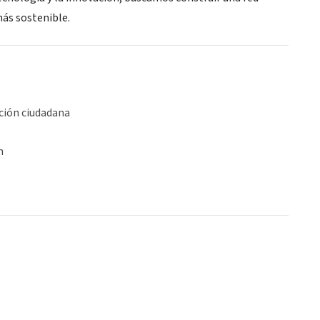
más sostenible.
ción ciudadana
n