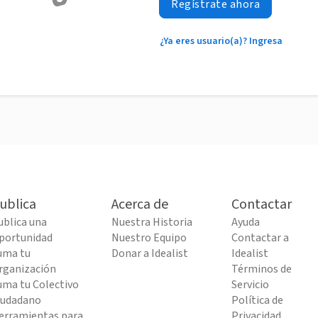
Regístrate ahora
¿Ya eres usuario(a)? Ingresa
ublica
Acerca de
Contactar
ublica una
Nuestra Historia
Ayuda
portunidad
Nuestro Equipo
Contactar a
uma tu
Donar a Idealist
Idealist
rganización
Términos de
uma tu Colectivo
Servicio
iudadano
Política de
erramientas para
Privacidad