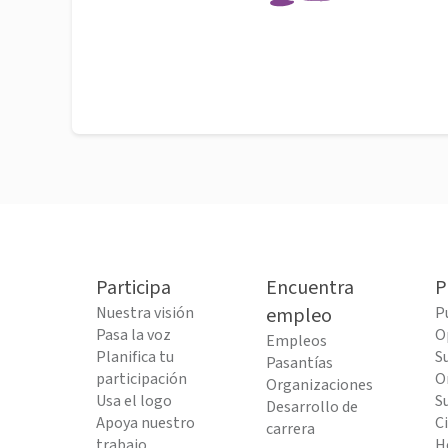
Participa
Encuentra
P
Nuestra visión
empleo
P
Pasa la voz
O
Empleos
Planifica tu
S
Pasantías
participación
O
Organizaciones
Usa el logo
S
Desarrollo de
Apoya nuestro
C
carrera
trabajo
H