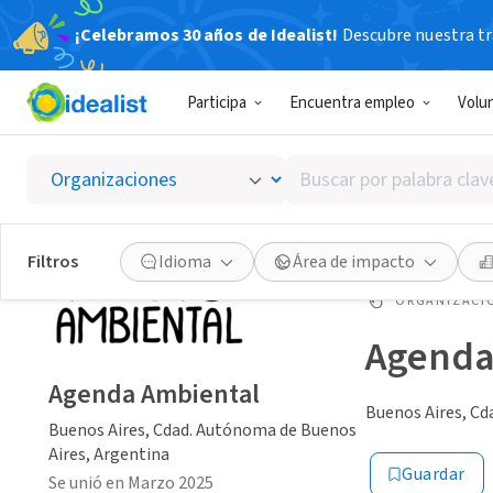
¡Celebramos 30 años de Idealist!
Descubre nuestra tra
Participa
Encuentra empleo
Volu
Buscar
por
palabra
clave
Filtros
Idioma
Área de impacto
o
interés
ORGANIZACIÓ
Agenda
Agenda Ambiental
Buenos Aires, Cd
Buenos Aires, Cdad. Autónoma de Buenos
Aires, Argentina
Guardar
Se unió en Marzo 2025