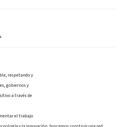
a.
ble, respetando y
es, gobiernos y
itivo a través de
mentar el trabajo
 tecnología y la innovación, buscamos construir una red