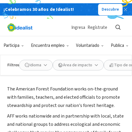
¡Celebramos 30 años de Idealist!
Descubre
ORGANIZACIÓN SIN FIN DE LUCRO
American Forest Foundation
Ingresa
Regístrate
Washington, DC
|
www.forestfoundation.org
Participa
Encuentra empleo
Voluntariado
Publica
Filtros
Idioma
Área de impacto
Tipo de o
Acerca de
The American Forest Foundation works on-the-ground
with families, teachers, and elected officials to promote
stewardship and protect our nation's forest heritage.
AFF works nationwide and in partnership with local, state
and national groups to address ecological and economic