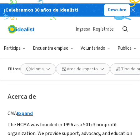
¡Celebramos 30 años de Idealist!
Descubre
ORGANIZACIÓN SIN FIN DE LUCRO
Ingresa
Regístrate
Hypertrophic Cardiomyopathy
Association
Participa
Encuentra empleo
Voluntariado
Publica
Denville, NJ
|
4hcm.org
Filtros
Idioma
Área de impacto
Tipo de o
Acerca de
CMA
Expand
The HCMA was founded in 1996 as a 501c3 nonprofit
organization. We provide support, advocacy, and education