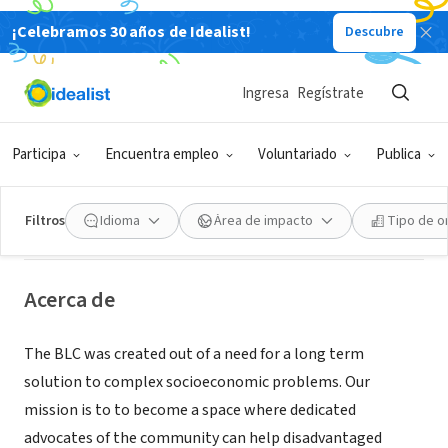
¡Celebramos 30 años de Idealist!
Descubre
ORGANIZACIÓN SIN FIN DE LUCRO
Union Housing Development
Ingresa
Regístrate
Corporation dba Beckett Life
Center
Participa
Encuentra empleo
Voluntariado
Publica
Philadelphia, PA
|
www.beckettlifecenter.org
Filtros
Idioma
Área de impacto
Tipo de o
Acerca de
The BLC was created out of a need for a long term
solution to complex socioeconomic problems. Our
mission is to to become a space where dedicated
advocates of the community can help disadvantaged