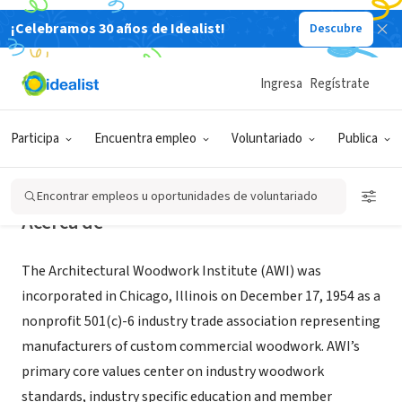
¡Celebramos 30 años de Idealist!
Descubre
ORGANIZACIÓN SIN FIN DE LUCRO
Architectural Woodwork Institute
Ingresa
Regístrate
Potomac Falls, VA
|
www.awinet.org/home
Participa
Encuentra empleo
Voluntariado
Publica
Encontrar empleos u oportunidades de voluntariado
Acerca de
The Architectural Woodwork Institute (AWI) was
incorporated in Chicago, Illinois on December 17, 1954 as a
nonprofit 501(c)-6 industry trade association representing
manufacturers of custom commercial woodwork. AWI’s
primary core values center on industry woodwork
standards, industry specific education and member