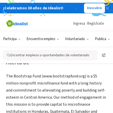
¡Celebramos 30 años de Idealist!
Descubre
ORGANIZACIÓN SIN FIN DE LUCRO
Bootstrap Fund
Ingresa
Regístrate
Stockton, CA
|
www.bootstrapfund.org
Participa
Encuentra empleo
Voluntariado
Publica
Encontrar empleos u oportunidades de voluntariado
Acerca de
The Bootstrap Fund (www.bootstrapfund.org) is a $5
million nonprofit microfinance fund with a long history
and commitment to alleviating poverty and building self-
esteem in Central America. Our method of engagement in
this mission is to provide capital to microfinance
institutions in Honduras, Guatemala, El Salvador and