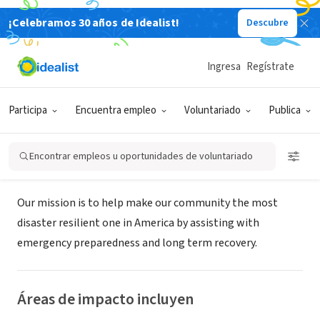
¡Celebramos 30 años de Idealist!
Descubre
ORGANIZACIÓN SIN FIN DE LUCRO
Be Ready Alliance Coordinating for
Ingresa
Regístrate
Emergencies (BRACE)
Participa
Encuentra empleo
Voluntariado
Publica
Pensacola, FL
|
bereadyalliance.org/
Encontrar empleos u oportunidades de voluntariado
Acerca de
Our mission is to help make our community the most
disaster resilient one in America by assisting with
emergency preparedness and long term recovery.
Áreas de impacto incluyen