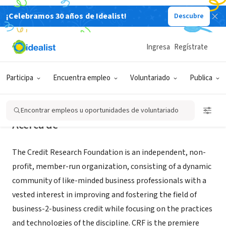
¡Celebramos 30 años de Idealist!
Descubre
ORGANIZACIÓN SIN FIN DE LUCRO
Credit Research Foundation
Ingresa
Regístrate
Columbia, MD
|
www.crfonline.org
Participa
Encuentra empleo
Voluntariado
Publica
Encontrar empleos u oportunidades de voluntariado
Acerca de
The Credit Research Foundation is an independent, non-
profit, member-run organization, consisting of a dynamic
community of like-minded business professionals with a
vested interest in improving and fostering the field of
business-2-business credit while focusing on the practices
and technologies of the discipline. CRF is the premiere