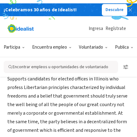
¡Celebramos 30 años de Idealist!
Descubre
ORGANIZACIÓN SIN FIN DE LUCRO
Libertarian Party of Illinois
Ingresa
Regístrate
Bloomington, IL
|
Participa
Encuentra empleo
Voluntariado
Publica
Misión
Encontrar empleos u oportunidades de voluntariado
Supports candidates for elected offices in Illinois who
profess Libertarian principles characterized by individual
freedoms and a belief that government should truly serve
the well being of all the people of our great country not
merely a corporate or governmental establishment. At
the same time, the party believes in a decentralized form
of government which is efficient and responsive to the