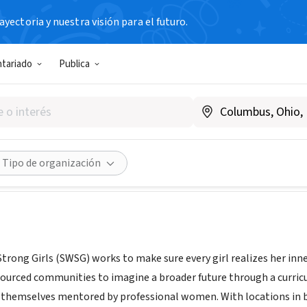
yectoria y nuestra visión para el futuro.
N SIN FIN DE LUCRO
ntariado
Publica
Women, Strong Girls
A
|
www.swsg.org
Compartir
Tipo de organización
rong Girls (SWSG) works to make sure every girl realizes her in
esourced communities to imagine a broader future through a curri
themselves mentored by professional women. With locations in b