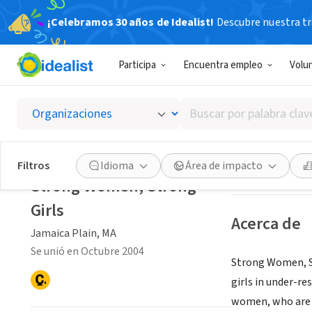
¡Celebramos 30 años de Idealist!
Descubre nuestra tra
ORGANIZACIÓ
Participa
Encuentra empleo
Volu
Strong 
Buscar
Jamaica Plain, M
por
palabra
clave
Guardar
Filtros
Idioma
Área de impacto
o
Strong Women, Strong
interés
Girls
Acerca de
Jamaica Plain, MA
Se unió en Octubre 2004
Strong Women, St
girls in under-r
women, who are 