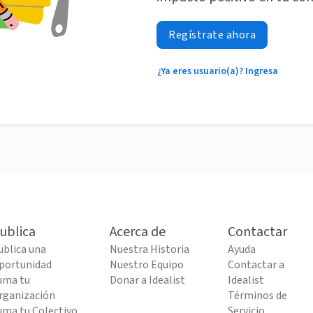
Regístrate ahora
¿Ya eres usuario(a)? Ingresa
ublica
Acerca de
Contactar
ublica una
Nuestra Historia
Ayuda
portunidad
Nuestro Equipo
Contactar a
uma tu
Donar a Idealist
Idealist
rganización
Términos de
uma tu Colectivo
Servicio