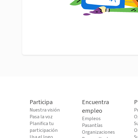
Participa
Encuentra
P
Nuestra visión
empleo
P
Pasa la voz
O
Empleos
Planifica tu
S
Pasantías
participación
O
Organizaciones
Usa el logo
S