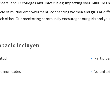
iders, and 12 colleges and universities; impacting over 1400 3rd 
cycle of mutual empowerment, connecting women and girls at differe
ach other. Our mentoring community encourages our girls and y
mpacto incluyen
entud
Participa
 comunidades
Voluntar