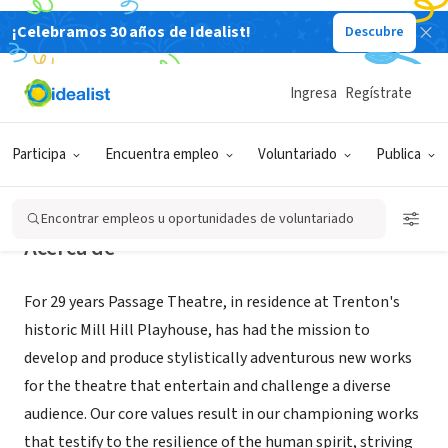
¡Celebramos 30 años de Idealist!
Descubre
ORGANIZACIÓN SIN FIN DE LUCRO
Passage Theatre
Ingresa
Regístrate
Trenton, NJ
|
www.passagetheatre.org
Participa
Encuentra empleo
Voluntariado
Publica
Encontrar empleos u oportunidades de voluntariado
Acerca de
For 29 years Passage Theatre, in residence at Trenton's
historic Mill Hill Playhouse, has had the mission to
develop and produce stylistically adventurous new works
for the theatre that entertain and challenge a diverse
audience. Our core values result in our championing works
that testify to the resilience of the human spirit, striving