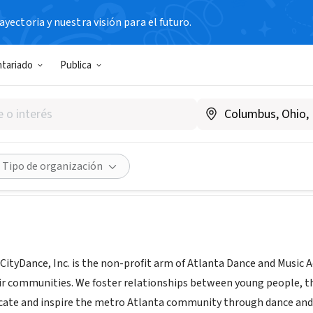
yectoria y nuestra visión para el futuro.
N SIN FIN DE LUCRO
ntariado
Publica
ce, Inc.
.citydanceatlanta.org
|
www.atlantadanceandmusic.com
Compartir
Tipo de organización
CityDance, Inc. is the non-profit arm of Atlanta Dance and Music 
eir communities. We foster relationships between young people, the
cate and inspire the metro Atlanta community through dance and