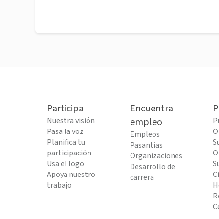
Participa
Encuentra
P
Nuestra visión
empleo
P
Pasa la voz
O
Empleos
Planifica tu
S
Pasantías
participación
O
Organizaciones
Usa el logo
S
Desarrollo de
Apoya nuestro
C
carrera
trabajo
H
R
C