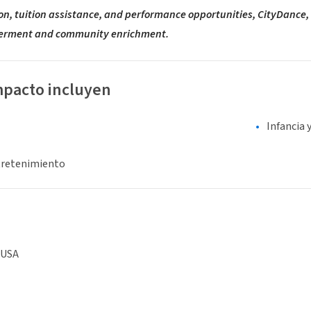
, tuition assistance, and performance opportunities, CityDance, In
erment and community enrichment.
mpacto incluyen
Infancia 
tretenimiento
 USA