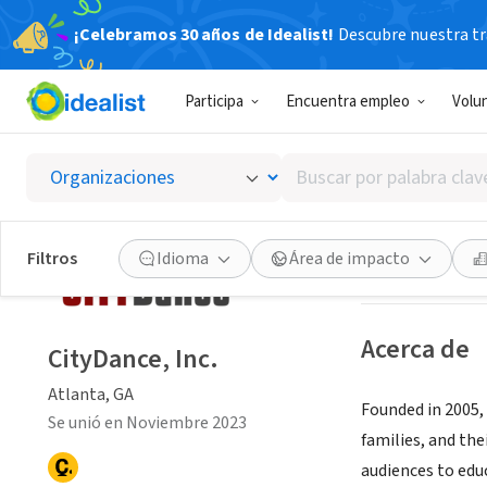
¡Celebramos 30 años de Idealist!
Descubre nuestra tra
ORGANIZACIÓ
Participa
Encuentra empleo
Volu
CityDan
Buscar
Atlanta, GA
|
www
por
palabra
clave
Guardar
Filtros
Idioma
Área de impacto
o
interés
Acerca de
CityDance, Inc.
Atlanta, GA
Founded in 2005, 
Se unió en Noviembre 2023
families, and th
audiences to edu