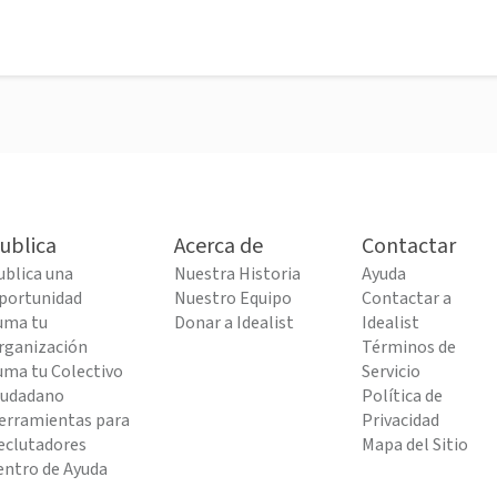
ublica
Acerca de
Contactar
ublica una
Nuestra Historia
Ayuda
portunidad
Nuestro Equipo
Contactar a
uma tu
Donar a Idealist
Idealist
rganización
Términos de
uma tu Colectivo
Servicio
iudadano
Política de
erramientas para
Privacidad
eclutadores
Mapa del Sitio
entro de Ayuda