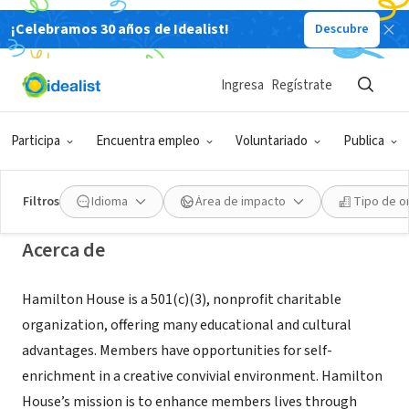
¡Celebramos 30 años de Idealist!
Descubre
ORGANIZACIÓN SIN FIN DE LUCRO
Hamilton House, Adult Learning
Ingresa
Regístrate
Exchange
Participa
Encuentra empleo
Voluntariado
Publica
Providence, RI
|
HistoricHamilton.com
Filtros
Idioma
Área de impacto
Tipo de o
Acerca de
Hamilton House is a 501(c)(3), nonprofit charitable
organization, offering many educational and cultural
advantages. Members have opportunities for self-
enrichment in a creative convivial environment. Hamilton
House’s mission is to enhance members lives through