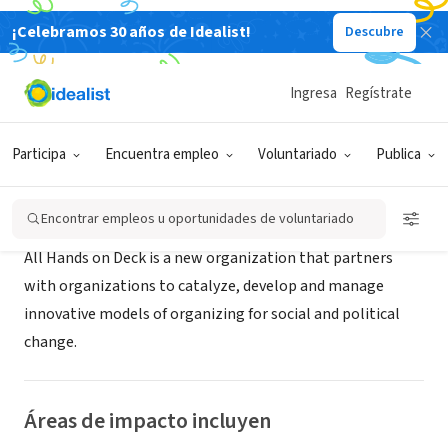
¡Celebramos 30 años de Idealist!
Descubre
ORGANIZACIÓN SIN FIN DE LUCRO
All Hands On Deck
Ingresa
Regístrate
Chicago, IL
|
letsbuildthismovement.wordpress.com/
Participa
Encuentra empleo
Voluntariado
Publica
Acerca de
Encontrar empleos u oportunidades de voluntariado
All Hands on Deck is a new organization that partners
with organizations to catalyze, develop and manage
innovative models of organizing for social and political
change.
Áreas de impacto incluyen