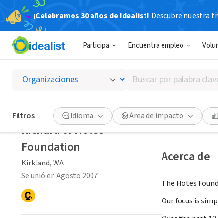
¡Celebramos 30 años de Idealist!
Descubre nuestra tra
ORGANIZACIÓ
Participa
Encuentra empleo
Volu
Richar
Buscar
Kirkland, WA
|
hot
por
palabra
clave
Guardar
Filtros
Idioma
Área de impacto
o
Richard W Hotes
interés
Foundation
Acerca de
Kirkland, WA
Se unió en Agosto 2007
The Hotes Founda
Our focus is simp