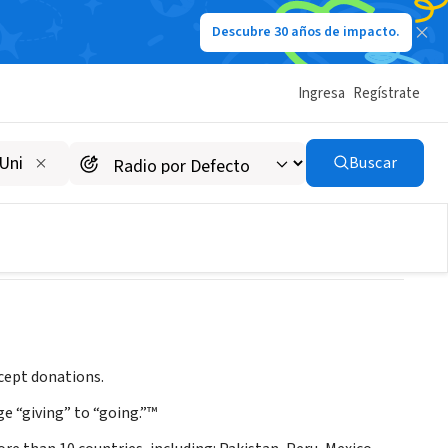
Descubre 30 años de impacto.
Ingresa
Regístrate
Buscar
cept donations.
ge “giving” to “going.”™