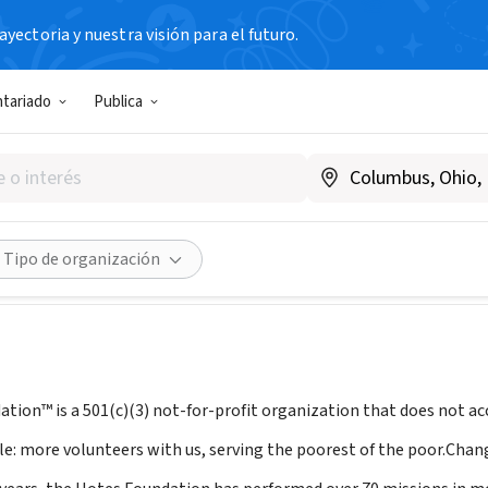
yectoria y nuestra visión para el futuro.
N SIN FIN DE LUCRO
ntariado
Publica
d W Hotes Foundation
esfoundation.org/
Compartir
Tipo de organización
tion™ is a 501(c)(3) not-for-profit organization that does not ac
le: more volunteers with us, serving the poorest of the poor.Chan