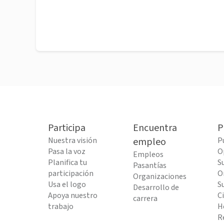
Participa
Encuentra
P
Nuestra visión
empleo
P
Pasa la voz
O
Empleos
Planifica tu
S
Pasantías
participación
O
Organizaciones
Usa el logo
S
Desarrollo de
Apoya nuestro
C
carrera
trabajo
H
R