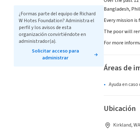
Over the past 12
Bangladesh, Phil
¿Formas parte del equipo de Richard
Every mission is
W Hotes Foundation? Administra el
perfil y los avisos de esta
The poor will re
organización convirtiéndote en
administrador(a).
For more informa
Solicitar acceso para
administrar
Áreas de i
Ayuda en caso 
Ubicación
Kirkland, WA