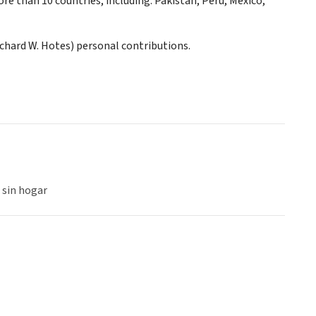
e than 10 countries, including: Pakistan, Peru, Mexico,
ichard W. Hotes) personal contributions.
 sin hogar