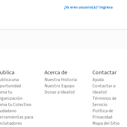
¿Ya eres usuario(a)? Ingresa
ublica
Acerca de
Contactar
ublica una
Nuestra Historia
Ayuda
portunidad
Nuestro Equipo
Contactar a
uma tu
Donar a Idealist
Idealist
rganización
Términos de
uma tu Colectivo
Servicio
iudadano
Política de
erramientas para
Privacidad
eclutadores
Mapa del Sitio