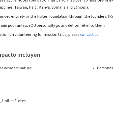
 years, the Hotes Foundation has performed over 70 missions in mor
ippines, Taiwan, Haiti, Kenya, Somalia and Ethiopia.
 funded entirely by the Hotes Foundation through the founder’s (R
main poor unless YOU personally go and deliver relief to them.
tion on volunteering for mission trips, please
contact us
.
mpacto incluyen
de desastre natural
Personas
, United States