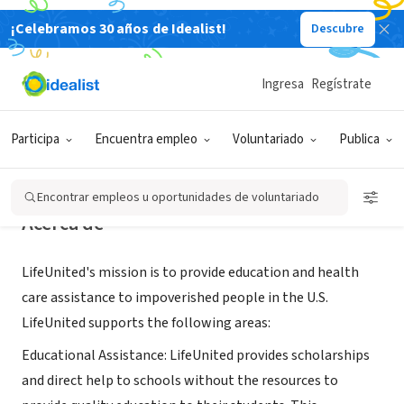
¡Celebramos 30 años de Idealist!
Descubre
ORGANIZACIÓN SIN FIN DE LUCRO
LifeUnited Charity
Ingresa
Regístrate
Greenwood Village, CO
|
www.lifeunitedcharity.org
Participa
Encuentra empleo
Voluntariado
Publica
Encontrar empleos u oportunidades de voluntariado
Acerca de
LifeUnited's mission is to provide education and health
care assistance to impoverished people in the U.S.
LifeUnited supports the following areas:
Educational Assistance: LifeUnited provides scholarships
and direct help to schools without the resources to