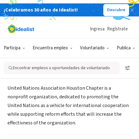
¡Celebramos 30 años de Idealist!
Descubre
ORGANIZACIÓN SIN FIN DE LUCRO
United Nations Association
Ingresa
Regístrate
Houston Chapter
Participa
Encuentra empleo
Voluntariado
Publica
Houston, TX
|
www.unaHouston.org
Encontrar empleos u oportunidades de voluntariado
Acerca de
United Nations Association Houston Chapter is a
nonprofit organization, dedicated to promoting the
United Nations as a vehicle for international cooperation
while supporting reform efforts that will increase the
effectivness of the organization.