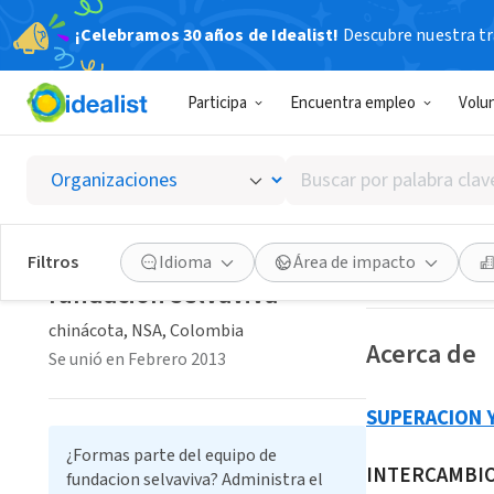
¡Celebramos 30 años de Idealist!
Descubre nuestra tra
ORGANIZACIÓ
Participa
Encuentra empleo
Volu
fundaci
Buscar
chinácota, NSA,
por
palabra
clave
Guardar
Filtros
Idioma
Área de impacto
o
fundacion selvaviva
interés
chinácota, NSA, Colombia
Acerca de
Se unió en Febrero 2013
SUPERACION 
¿Formas parte del equipo de
INTERCAMBIO
fundacion selvaviva? Administra el