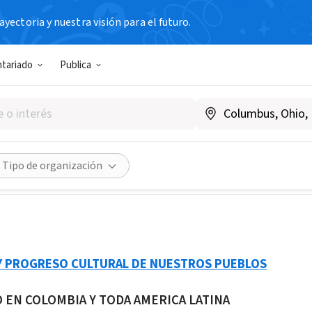
yectoria y nuestra visión para el futuro.
N SIN FIN DE LUCRO
ntariado
Publica
on selvaviva
 Colombia
|
fundacion-selvaviva.blogspot.com
Compartir
Tipo de organización
Y PROGRESO CULTURAL DE NUESTROS PUEBLOS
 EN COLOMBIA Y TODA AMERICA LATINA