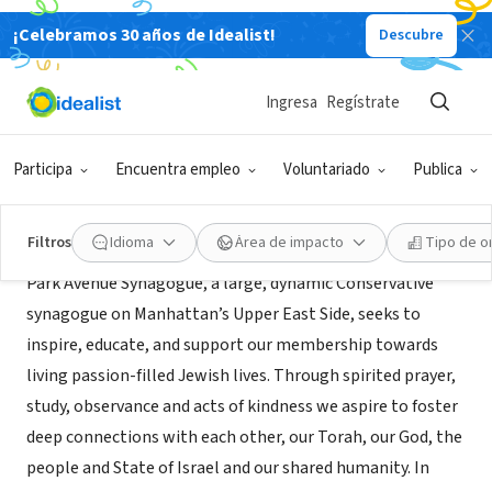
¡Celebramos 30 años de Idealist!
Descubre
ORGANIZACIÓN SIN FIN DE LUCRO
Park Avenue Synagogue
Ingresa
Regístrate
New York, NY
|
www.pasyn.org
Participa
Encuentra empleo
Voluntariado
Publica
Acerca de
Filtros
Idioma
Área de impacto
Tipo de o
Park Avenue Synagogue, a large, dynamic Conservative
synagogue on Manhattan’s Upper East Side, seeks to
inspire, educate, and support our membership towards
living passion-filled Jewish lives. Through spirited prayer,
study, observance and acts of kindness we aspire to foster
deep connections with each other, our Torah, our God, the
people and State of Israel and our shared humanity. In