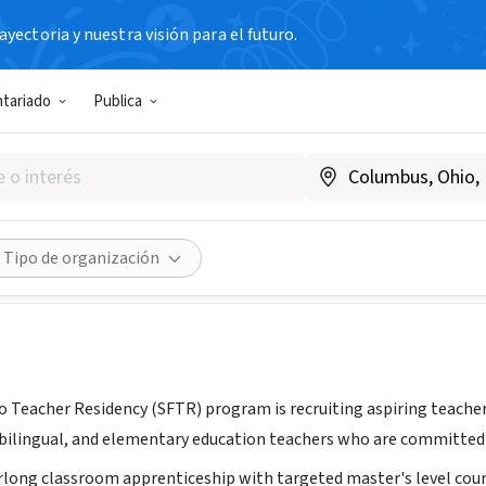
yectoria y nuestra visión para el futuro.
N SIN FIN DE LUCRO
ntariado
Publica
ncisco Teacher Residency
A
|
www.sfteacherresidency.org
Compartir
Tipo de organización
 Teacher Residency (SFTR) program is recruiting aspiring teachers 
 bilingual, and elementary education teachers who are committed 
long classroom apprenticeship with targeted master's level cour