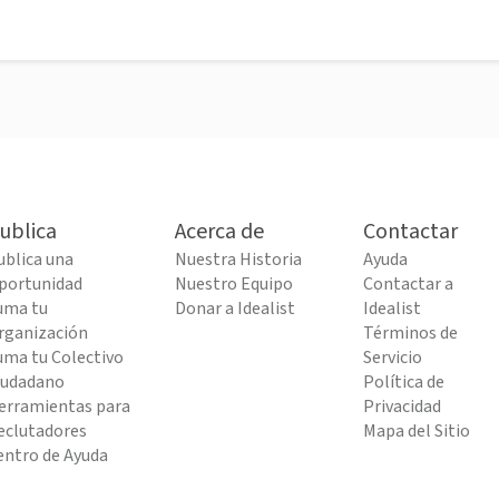
ublica
Acerca de
Contactar
ublica una
Nuestra Historia
Ayuda
portunidad
Nuestro Equipo
Contactar a
uma tu
Donar a Idealist
Idealist
rganización
Términos de
uma tu Colectivo
Servicio
iudadano
Política de
erramientas para
Privacidad
eclutadores
Mapa del Sitio
entro de Ayuda