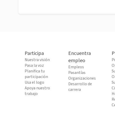
Participa
Encuentra
P
Nuestra visión
empleo
P
Pasa la voz
O
Empleos
Planifica tu
S
Pasantías
participación
O
Organizaciones
Usa el logo
S
Desarrollo de
Apoya nuestro
C
carrera
trabajo
H
R
C