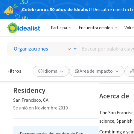
¡Celebramos 30 años de Idealist!
Descubre nuestra tra
ORGANIZACIÓ
Participa
Encuentra empleo
Volu
San Fra
Buscar
San Francisco, C
por
palabra
clave
Guardar
Filtros
Idioma
Área de impacto
o
San Francisco Teacher
interés
Residency
Acerca de
San Francisco, CA
Se unió en Noviembre 2010
The San Francisco
science, Spanish
Combining a year