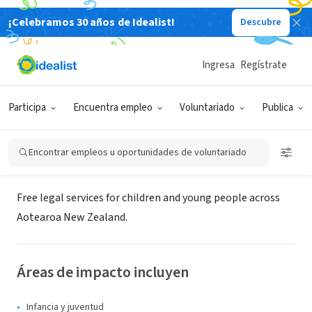
¡Celebramos 30 años de Idealist!
Descubre
ORGANIZACIÓN SIN FIN DE LUCRO
YouthLaw Tino Rangatiratanga
Ingresa
Regístrate
Taitamariki
Participa
Encuentra empleo
Voluntariado
Publica
Auckland, XA, Nueva Zelanda
|
www.youthlaw.co.nz
Encontrar empleos u oportunidades de voluntariado
Acerca de
Free legal services for children and young people across
Aotearoa New Zealand.
Áreas de impacto incluyen
Infancia y juventud