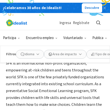
¡Celebramos 30 años de Idealist!
Descubre
ORGANIZACIÓN SIN FIN DE LUCRO
SFK - Success for Kids Miami
Ingresa
Regístrate
North Miami Beach , FL
|
www.sfk.org
Participa
Encuentra empleo
Voluntariado
Publica
Acerca de
Filtros
Idioma
Área de impacto
Tipo de o
SFK is an international non-profit organization,
empowering at-risk children and teens throughout the
world. SFK is one of the few privately funded organizations
currently integrated into existing school curriculum. As a
preventative Social Emotional Learning program, SFK
provides children with life skills and universal tools that
teach them how to make wise choices. Children learn the