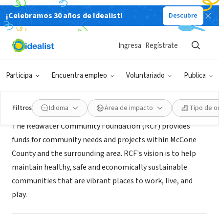
¡Celebramos 30 años de Idealist!
Descubre
ORGANIZACIÓN SIN FIN DE LUCRO
Redwater Community Foundation
Ingresa
Regístrate
Circle, MT
|
www.circle-montana.com/foundation.html
Participa
Encuentra empleo
Voluntariado
Publica
Acerca de
Filtros
Idioma
Área de impacto
Tipo de o
The Redwater Community Foundation (RCF) provides
funds for community needs and projects within McCone
County and the surrounding area. RCF's vision is to help
maintain healthy, safe and economically sustainable
communities that are vibrant places to work, live, and
play.