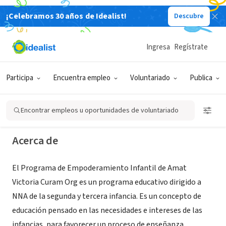
¡Celebramos 30 años de Idealist!
Descubre
ORGANIZACIÓN SIN FIN DE LUCRO
Ingresa
Regístrate
Programa de Empoderamiento
Infantil "Amat Victoria Curam"
Participa
Encuentra empleo
Voluntariado
Publica
Ciudad de México,
|
www.alondraberber.org/empoderaatushijos
CDMX, México
Encontrar empleos u oportunidades de voluntariado
Acerca de
El Programa de Empoderamiento Infantil de Amat
Victoria Curam Org es un programa educativo dirigido a
NNA de la segunda y tercera infancia. Es un concepto de
educación pensado en las necesidades e intereses de las
infancias, para favorecer un proceso de enseñanza