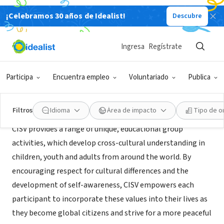
¡Celebramos 30 años de Idealist!
Descubre
ORGANIZACIÓN SIN FIN DE LUCRO
CISV USA, Inc.
Ingresa
Regístrate
Cincinnati, OH
|
www.cisvusa.org/
Participa
Encuentra empleo
Voluntariado
Publica
Acerca de
Filtros
Idioma
Área de impacto
Tipo de o
CISV provides a range of unique, educational group
activities, which develop cross-cultural understanding in
children, youth and adults from around the world. By
encouraging respect for cultural differences and the
development of self-awareness, CISV empowers each
participant to incorporate these values into their lives as
they become global citizens and strive for a more peaceful