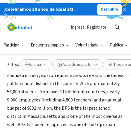
¡Celebramos 30 años de Idealist!
Descubre
ORGANIZACIÓN SIN FIN DE LUCRO
Boston Public Schools Arts Office
Ingresa
Regístrate
Boston, MA
|
www.bostonpublicschools.org/jobs
Participa
Encuentra empleo
Voluntariado
Publica
Acerca de
Filtros
Idioma
Área de impacto
Tipo de o
Founded in 1647, Boston Public Schools (BPS) is the oldest
public school district in the country. With approximately
56,000 students from over 114 different countries, nearly
9,000 employees (including 4,800 teachers) and an annual
budget of $832 million, the BPS is the largest school
district in Massachusetts and is one of the most diverse as
well. BPS has been recognized as one of the top urban