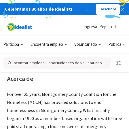
¡Celebramos 30 años de Idealist!
Descubre
ORGANIZACIÓN SIN FIN DE LUCRO
Montgomery County Coalition for
Ingresa
Regístrate
the Homeless
Participa
Encuentra empleo
Voluntariado
Publica
Rockville, MD
|
www.mcch.net
Encontrar empleos u oportunidades de voluntariado
Acerca de
For over 25 years, Montgomery County Coalition for the
Homeless (MCCH) has provided solutions to end
homelessness in Montgomery County. What initially
began in 1990 as a member-based organization with three
paid staff operating a loose network of emergency