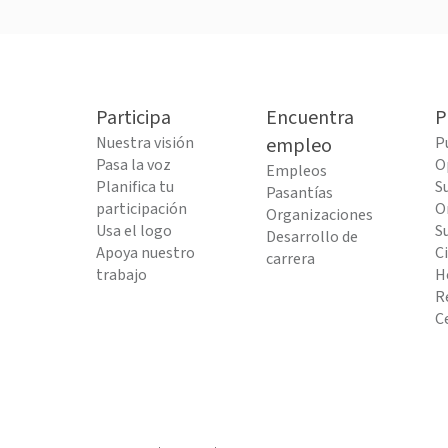
Participa
Encuentra
P
Nuestra visión
empleo
P
Pasa la voz
O
Empleos
Planifica tu
S
Pasantías
participación
O
Organizaciones
Usa el logo
S
Desarrollo de
Apoya nuestro
C
carrera
trabajo
H
R
C