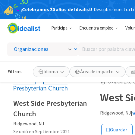
¡Celebramos 30 años de Idealist!
Descubre nuestra tra
Participa
Encuentra empleo
Volu
Buscar
por
palabra
clave
Filtros
Idioma
Área de impacto
o
interés
ORGANIZACIÓ
West S
West Side Presbyterian
Church
Ridgewood, NJ
|
w
Ridgewood, NJ
Guardar
Se unió en Septiembre 2021