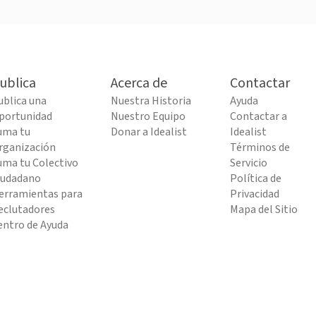
ublica
Acerca de
Contactar
ublica una
Nuestra Historia
Ayuda
portunidad
Nuestro Equipo
Contactar a
uma tu
Donar a Idealist
Idealist
rganización
Términos de
uma tu Colectivo
Servicio
iudadano
Política de
erramientas para
Privacidad
eclutadores
Mapa del Sitio
entro de Ayuda