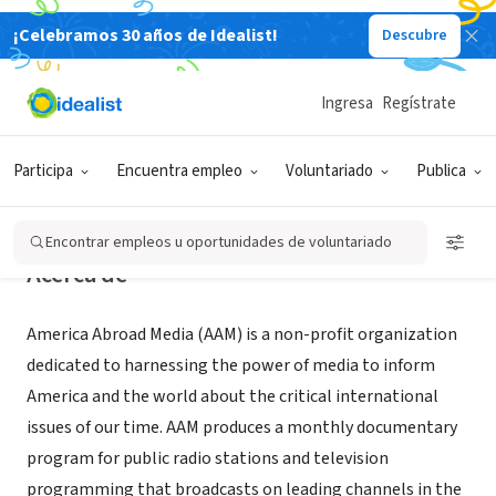
¡Celebramos 30 años de Idealist!
Descubre
ORGANIZACIÓN SIN FIN DE LUCRO
America Abroad Media
Ingresa
Regístrate
Washington, DC
|
www.americaabroadmedia.org
Participa
Encuentra empleo
Voluntariado
Publica
Encontrar empleos u oportunidades de voluntariado
Acerca de
America Abroad Media (AAM) is a non-profit organization
dedicated to harnessing the power of media to inform
America and the world about the critical international
issues of our time. AAM produces a monthly documentary
program for public radio stations and television
programming that broadcasts on leading channels in the