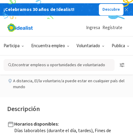
¡Celebramos 30 años de Idealist!
Descubre
ORGANIZACIÓN SIN FIN DE LUCRO
Publicado hace 3 meses
Ingresa
Regístrate
Senior UX Researcher
Participa
Encuentra empleo
Voluntariado
Publica
The Keelworks Foundation
Encontrar empleos u oportunidades de voluntariado
A distancia
,
El/la voluntario/a puede estar en cualquier país del
mundo
Descripción
Horarios disponibles
:
Días laborables (durante el día, tardes), Fines de