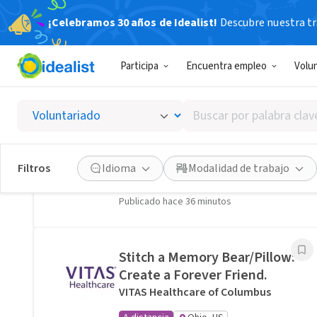
¡Celebramos 30 años de Idealist!
Descubre nuestra tra
Oportunidades de Voluntariado relacionadas
Participa
Encuentra empleo
Volu
Lend an older neighbor a
hand with yard work in
Buscar
Columbus, OH · Ref IWTMYL-
por
V57P
palabra
I Want To Mow Your Lawn ®
clave
Filtros
Idioma
Modalidad de trabajo
Presencial
Columbus, OH
o
interés
Publicado hace 36 minutos
Stitch a Memory Bear/Pillow:
Create a Forever Friend.
VITAS Healthcare of Columbus