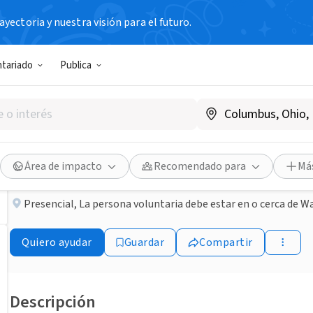
yectoria y nuestra visión para el futuro.
ORGANIZACIÓN SIN FIN DE LUCRO
ntariado
Publica
Publicado hace 3 meses
Warm Hearts Wanted
Commonheart
Área de impacto
Recomendado para
Más
Presencial
,
La persona voluntaria debe estar en o cerca de 
Quiero ayudar
Guardar
Compartir
Descripción