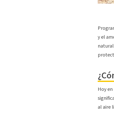
Program
y el am
natural
protect
¿Có
Hoy en 
signifi
al aire l