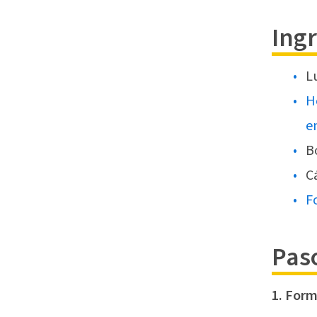
Ing
L
H
e
B
C
F
Pas
1. Form