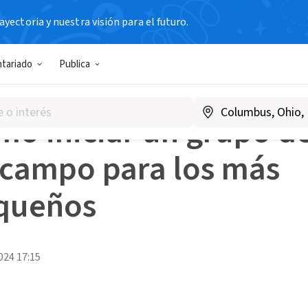
yectoria y nuestra visión para el futuro.
para la Acción
Cómo iniciar un grupo de salidas de campo 
ntariado
Publica
O PLAZO
EN GRUPO
SOLO GRATUITAS
BAJO PRESUPUE
o iniciar un grupo de
 campo para los más
queños
2024 17:15