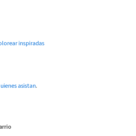
olorear inspiradas
uienes asistan
.
arrio