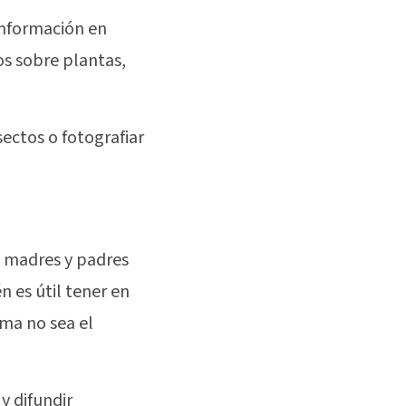
información en
os sobre plantas,
sectos o fotografiar
, madres y padres
n es útil tener en
ima no sea el
y difundir