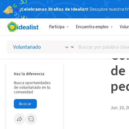
¡Celebramos 30 años de Idealist!
Descubre nuestra tra
Recetas 
Participa
Encuentra empleo
Volu
A MEDI
Buscar
Cóm
por
palabra
de
clave
o
Haz la diferencia
interés
pe
Busca oportunidades
de voluntariado en tu
comunidad
Buscar
Jun. 10, 