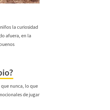
niños la curiosidad
o afuera, en la
 buenos
bio?
e
que nunca, lo que
emocionales de jugar