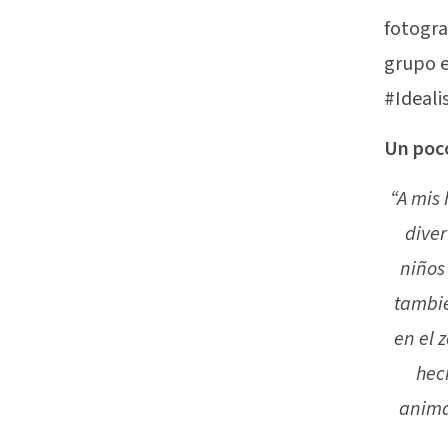
fotogra
grupo e
#Idealis
Un poco
“A mis 
diver
niños
tambié
en el 
hech
anima