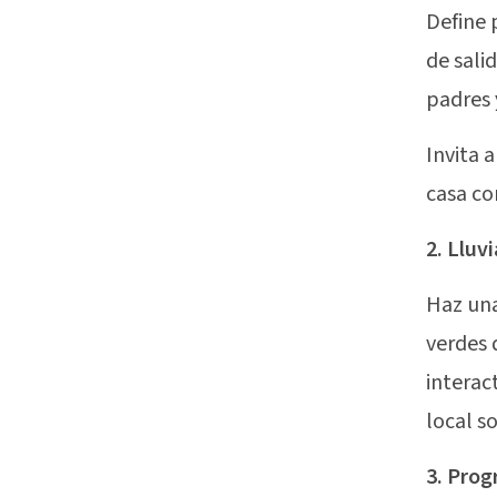
Define 
de sali
padres 
Invita 
casa co
2. Lluv
Haz una
verdes 
interac
local s
3. Prog