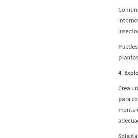
Comuníc
interne
insectos
Puedes 
plantas
4. Expl
Crea un
para co
mente u
adecuad
Solicit