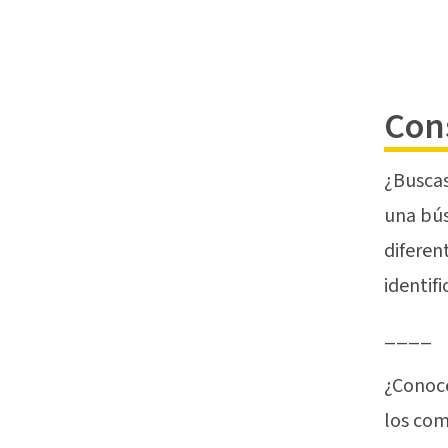
Cons
¿Buscas
una bús
diferen
identif
____
¿Conoc
los com