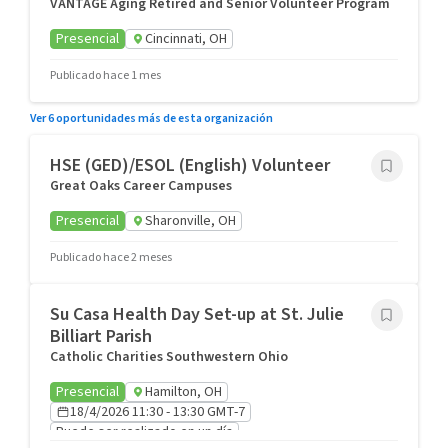
VANTAGE Aging Retired and Senior Volunteer Program
Presencial
Cincinnati, OH
Publicado hace 1 mes
Ver 6 oportunidades más de esta organización
HSE (GED)/ESOL (English) Volunteer
Great Oaks Career Campuses
Presencial
Sharonville, OH
Publicado hace 2 meses
Su Casa Health Day Set-up at St. Julie
Billiart Parish
Catholic Charities Southwestern Ohio
Presencial
Hamilton, OH
18/4/2026 11:30 - 13:30 GMT-7
Puede ser realizado en un día