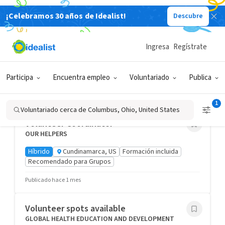
¡Celebramos 30 años de Idealist!
Descubre
Voluntariado
Volunteer NAMI HelpLine Information and
Resource Referral Specialist
Ingresa
Regístrate
NAMI - National Alliance on Mental Illness
A distancia
Crédito académico
Formación incluida
Participa
Encuentra empleo
Voluntariado
Publica
DESTACADO
1
Voluntariado cerca de Columbus, Ohio, United States
Volunteer Coordinator
OUR HELPERS
Híbrido
Cundinamarca, US
Formación incluida
Recomendado para Grupos
Publicado hace 1 mes
Volunteer spots available
GLOBAL HEALTH EDUCATION AND DEVELOPMENT