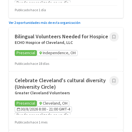
Puede ser realizado en un día
Publicado hace 1 día
Ver 2 oportunidades más de esta organización
Bilingual Volunteers Needed for Hospice
ECHO Hospice of Cleveland, LLC
Presencial
Independence, OH
Publicado hace 18 días
Celebrate Cleveland's cultural diversity
(University Circle)
Greater Cleveland Volunteers
Presencial
Cleveland, OH
30/8/2026 8:00 - 21:00 GMT-4
Puede ser realizado en un día
Recomendado para Grupos
Publicado hace 1 mes