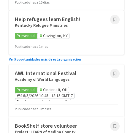
Publicado hace 15 días
Help refugees learn English!
Kentucky Refugee Ministries
Presencial
Covington, KY
Publicado hace 1 mes
Ver 5 oportunidades más de esta organización
AWL International Festival
Academy of World Languages
Presencial
Cincinnati, OH
16/5/2026 10:45 - 13:15 GMT-7
Puede ser realizado en un día
Recomendado para Grupos
Publicado hace 3 meses
BookShelf store volunteer
Project: LEARN of Medina County